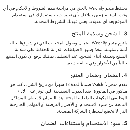
يحتفظ متجر Watchify بالحق في مراجعة هذه الشروط والأحكام في أي
وقت. لسنا ملزمين بإبلاغك بأي تغييرات، واستمرارك في استخدام
الموقع بعد أي تعديلات يعني قبولك للشروط المحدثة.
3. الشحن وسلامة المنتج
يلتزم متجر Watchify بضمان وصول المنتجات التي تم شراؤها بحالة
آمنة وسليمة. نتخذ جميع الاحتياطات اللازمة للحفاظ على سلامة
المنتج وتغليفه أثناء الشحن. عند التسليم، يمكنك توقع أن يكون المنتج
خالياً من الأضرار وفي حالة جديدة.
4. الضمان وضمان المنتج
يقدم متجر Watchify ضماناً لمدة 12 شهراً من تاريخ الشراء، كما هو
مذكور في الفاتورة، ضد العيوب التصنيعية التي تؤثر على الأداء
الوظيفي للمكونات الداخلية للمنتج. هذا الضمان لا يغطي المشاكل
الناتجة عن سوء الاستخدام أو الأضرار العرضية أو العوامل الخارجية
التي لا تخضع لسيطرة الشركة المصنعة.
5. سوء الاستخدام واستثناءات الضمان