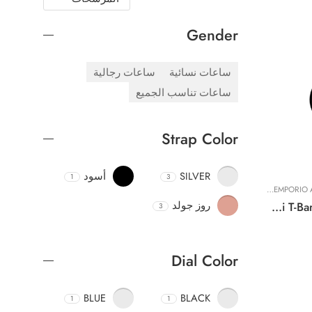
Gender
ساعات نسائية
ساعات رجالية
ساعات تناسب الجميع
Strap Color
SILVER
أسود
1
3
,
EMPORIO ARMANI
ساعات نسائية
روز جولد
Original Emporio Armani Watch For Women Gianni T-Bar AR11245 – 32mm
3
Dial Color
BLUE
BLACK
1
1