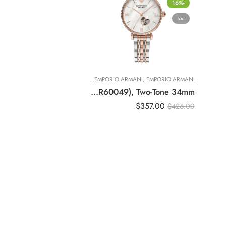
-16%
نفذ
EMPORIO ARMANI
,
,
EMPORIO ARMANI
ساعات نسائية
Original Emporio Armani Women’s Automatic Two-Tone Stainless Steel Watch (Model: AR60049), Two-Tone 34mm
$
357.00
$
426.00