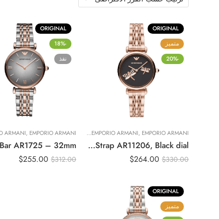
ORIGINAL
ORIGINAL
متميز
-18%
-20%
نفذ
EMPORIO ARMANI
,
,
EMPORIO ARMANI
ساعات نسائية
EMPORIO ARMANI
,
Original Emporio Armani Quartz Watch with Stainless Steel Strap AR11206, Black dial
$
255.00
$
264.00
$
312.00
$
330.00
ORIGINAL
متميز