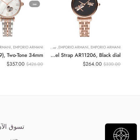
نفذ
EMPORIO ARMANI
,
EMPORIO ARMANI
,
ساعات نسائية
EMPORIO ARMANI
,
ARMANI
Original Emporio Armani Quartz Watch with Stainless Steel Strap AR11206, Black dial
$
357.00
$
264.00
$
426.00
$
330.00
تسوق الآ