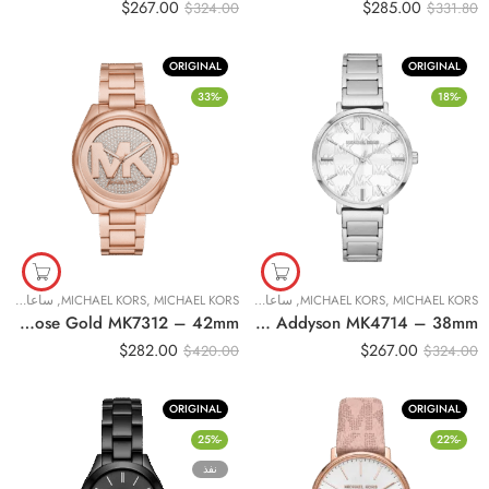
$
267.00
$
285.00
$
324.00
$
331.80
ORIGINAL
ORIGINAL
-33%
-18%
MICHAEL KORS
,
MICHAEL KORS
,
ساعات نسائية
MICHAEL KORS
,
MICHAEL KORS
,
ساعات نسائية
Original Michael Kors Ladies Watch Janelle Rose Gold MK7312 – 42mm
Original Michael Kors Ladies Watch Addyson MK4714 – 38mm
$
282.00
$
267.00
$
420.00
$
324.00
ORIGINAL
ORIGINAL
-25%
-22%
نفذ