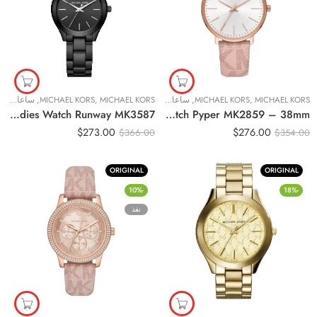
MICHAEL KORS
,
MICHAEL KORS
,
ساعات نسائية
MICHAEL KORS
,
MICHAEL KORS
,
ساعات نسائية
Original Michael Kors Ladies Watch Runway MK3587
Original Michael Kors Ladies Watch Pyper MK2859 – 38mm
$
273.00
$
276.00
$
366.00
$
354.00
ORIGINAL
ORIGINAL
-10%
-18%
نفذ