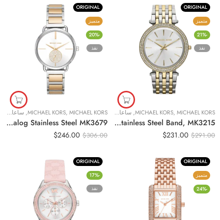
ORIGINAL
ORIGINAL
متميز
متميز
-20%
-21%
نفذ
نفذ
MICHAEL KORS
,
MICHAEL KORS
,
ساعات نسائية
MICHAEL KORS
,
MICHAEL KORS
,
ساعات نسائية
Original Michael Kors Dress Watch For Women Analog Stainless Steel MK3679
Original Michael Kors Darci Watch for Women – Analog Stainless Steel Band, MK3215
$
246.00
$
231.00
$
306.00
$
291.00
ORIGINAL
ORIGINAL
متميز
-17%
نفذ
-24%