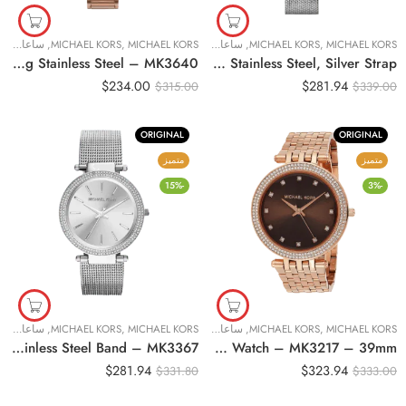
MICHAEL KORS
,
MICHAEL KORS
,
ساعات نسائية
MICHAEL KORS
,
MICHAEL KORS
,
ساعات نسائية
Original Michael Kors Casual Watch For Women Analog Stainless Steel – MK3640
Original Michael Kors Analog-Digital White Dial Women’s Watch-MK3843 Stainless Steel, Silver Strap
$
234.00
$
281.94
$
315.00
$
339.00
ORIGINAL
ORIGINAL
متميز
متميز
-15%
-3%
MICHAEL KORS
,
MICHAEL KORS
,
ساعات نسائية
MICHAEL KORS
,
MICHAEL KORS
,
ساعات نسائية
Original Michael Kors Darci Watch for Women – Analog Stainless Steel Band – MK3367
Original Michael Kors Darci Rock Women’s Dial Stainless Steel Band Watch – MK3217 – 39mm
$
281.94
$
323.94
$
331.80
$
333.00