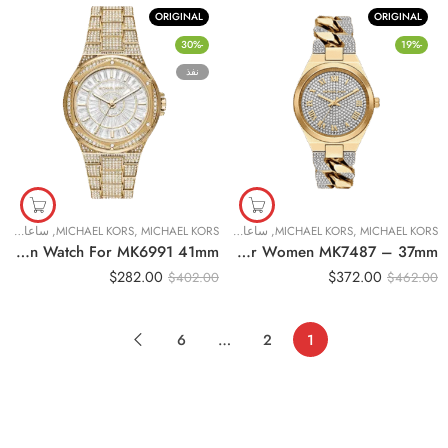
ORIGINAL
ORIGINAL
-30%
-19%
نفذ
MICHAEL KORS
,
MICHAEL KORS
,
ساعات نسائية
MICHAEL KORS
,
MICHAEL KORS
,
ساعات نسائية
Original Michael Kors Lennox Three Hand Crystals Women Watch For MK6991 41mm
Original Michael Kors Lennox Pavé for Women MK7487 – 37mm
$
282.00
$
372.00
$
402.00
$
462.00
6
…
2
1