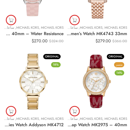
MICHAEL KORS
,
MICHAEL KORS
,
ساعات نسائية
MICHAEL KORS
,
MICHAEL KORS
,
ساعات نسائية
Original MICHAEL KORS LADIES JESSA CRYSTAL WATCH, SILVER MK7268 – 40mm – Water Resistance
Original Michael Kors Emery Three-Hand Rose Gold-Tone Stainless Steel Women’s Watch MK4743 33mm
$
270.00
$
279.00
$
324.00
$
366.00
ORIGINAL
ORIGINAL
متميز
-18%
-14%
MICHAEL KORS
,
MICHAEL KORS
,
ساعات نسائية
MICHAEL KORS
,
MICHAEL KORS
,
ساعات نسائية
Original Michael Kors Ladies Watch Addyson MK4712
Original Michael Kors Ladies Tibby White Dial MK Logo Red Leather Strap Watch MK2975 – 40mm