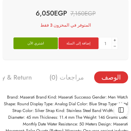
6,050
EGP
7,150
EGP
المتوفر في المخزون 3 فقط
إضافة إلى السلة
اشتري الآن
الوصف
مراجعات (0)
ry & Return
Brand: Maserati Brand Kind: Maserati Successo Gender: Men Watch
Shape: Round Display Type: Analog Dial Color: Blue Strap Type: Metal
Strap Color: Silver Strap Kind: Stainless Steel Band Width: 20 mm
Diameter: 45 mm Thickness: 11.4 mm The Weight: 146 Grams Date:
Monthly Date Water Resistance: 50 Meters Design: Maserati
Movement: Solar Quartz (Battery) Warranty: One year against industry