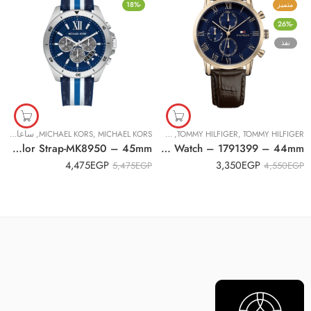
متميز
-18%
-26%
نفذ
TOMMY HILFIGER
,
TOMMY HILFIGER
,
ساعات رجالية
MICHAEL KORS
,
MICHAEL KORS
,
ساعات رجالية
Original Michael Kors Watch for Men, Quartz Movement, Analog Display, Multicolor Multicolor Strap-MK8950 – 45mm
Original Tommy Hilfiger Men’s Blue Dial Leather Band Watch – 1791399 – 44mm
4,475
EGP
3,350
EGP
5,475
EGP
4,550
EGP