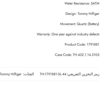
Water Resistance: 5ATM
Design: Tommy Hilfiger
Movement: Quartz (Battery)
Warranty: One year against industry defects
Product Code: 1791881
Case Code: TH.432.1.14.3105
رمز التخزين التعريفي:
TH-1791881-SL-44
الفئات:
Tommy Hilfiger