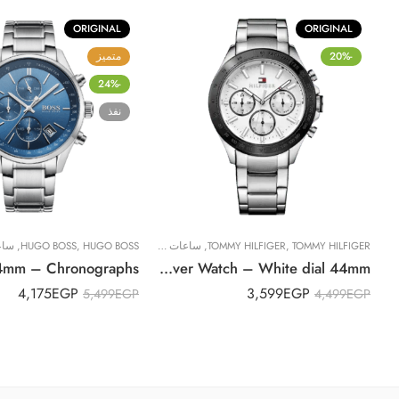
ORIGINAL
ORIGINAL
-20%
متميز
-24%
نفذ
TOMMY HILFIGER
,
TOMMY HILFIGER
,
ساعات رجالية
HUGO BOSS
,
HUGO BOSS
,
ساع
Original Tommy Hilfiger Men’s 1791227 Hudson Analog Display Japanese Quartz Silver Watch – White dial 44mm
4,175
EGP
3,599
EGP
5,499
EGP
4,499
EGP