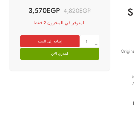
S
3,570
EGP
4,820
EGP
المتوفر في المخزون 2 فقط
إضافة إلى السلة
Origin
اشتري الآن
M
A