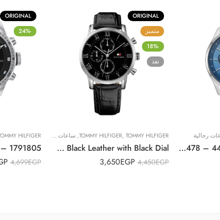
ORIGINAL
ORIGINAL
متميز
-24%
-18%
نفذ
ات رجالية
TOMMY HILFIGER
,
TOMMY HILFIGER
,
ساعات رجالية
TOMMY HILFIGER
Original Tommy Hilfiger 1791401 Leather Round Analog Water Resistant Watch for Men – Black Leather with Black Dial
Original BOSS hugo Grand Prix Men’s Blue Dial Stainless Steel Band Watch – 1513478 – 44mm – Chronographs
GP
3,650
EGP
4,699
EGP
4,450
EGP