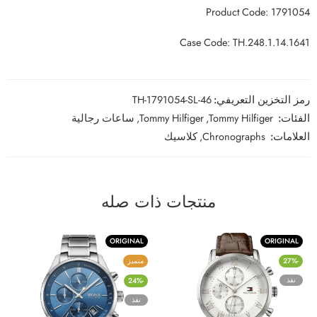
Product Code: 1791054
Case Code: TH.248.1.14.1641
رمز التخزين التعريفي:
TH-1791054-SL-46
الفئات:
Tommy Hilfiger
,
Tommy Hilfiger
,
ساعات رجالية
العلامات:
Chronographs
,
كلاسيك
منتجات ذات صله
ORIGINAL
ORIGINAL
-27%
متميز
نفذ
-24%
نفذ