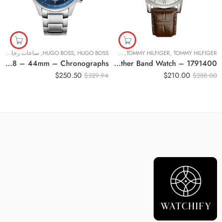
TOMMY HILFIGER
,
TOMMY HILFIGER
,
ساعات رجالية
HUGO BOSS
,
HUGO BOSS
,
ساعات رجالية
Original BOSS hugo Grand Prix Men’s Blue Dial Stainless Steel Band Watch – 1513478 – 44mm – Chronographs
Original Tommy Hilfiger Men’s White Dial with Brown Leather Band Watch – 1791400
$
250.50
$
210.00
$
329.94
$
288.00