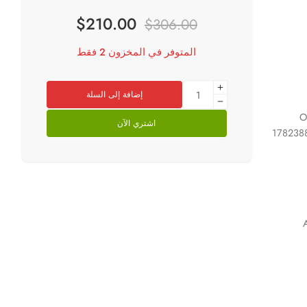
$
210.00
$
306.00
المتوفر في المخزون 2 فقط
إضافة إلى السلة
O
اشتري الآن
1782388
A