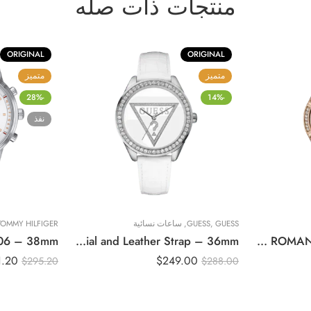
منتجات ذات صله
ORIGINAL
ORIGINAL
متميز
متميز
-28%
-14%
نفذ
TOMMY HILFIGER
ساعات نسائية
,
GUESS
,
GUESS
Original Guess Mini Triangle Ladies Watch W65006L1 – White Dial and Leather Strap – 36mm
Original GUESS – GW0034L4 – WATCH FOR LADIES ROSE GOLD WITH CRYSTALS & BLUE SILICONE STRAP ROMAN NUMBERS – 36mm
1.20
$
249.00
$
295.20
$
288.00