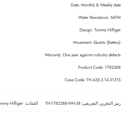
Date: Monthly & Weekly date
Water Resistance: 5ATM
Design: Tommy Hilfiger
Movement: Quartz (Battery)
Warranty: One year against industry defects
Product Code: 1782388
Case Code: TH.435.3.14.3131S
ommy Hilfiger
الفئات:
TH-1782388-WH-38
رمز التخزين التعريفي: