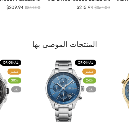
$
209.94
$
215.94
$
354.00
$
354.00
المنتجات الموصى بها
ORIGINAL
ORIGINAL
متميز
متميز
-30%
-24%
نفذ
نفذ