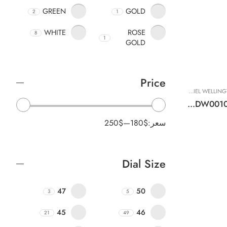
GREEN
GOLD
2
1
WHITE
ROSE
8
1
GOLD
Price
ة
DANIEL WELLINGTON
,
تصفيات حصرية
,
ساعات نسائية
Original DANIEL WELLINGTON QUADRO PRESSED SHEFFIELD Watch DW00100559 – 20x26mm
سعر:
180$
—
250$
Dial Size
47
50
3
5
45
46
21
49