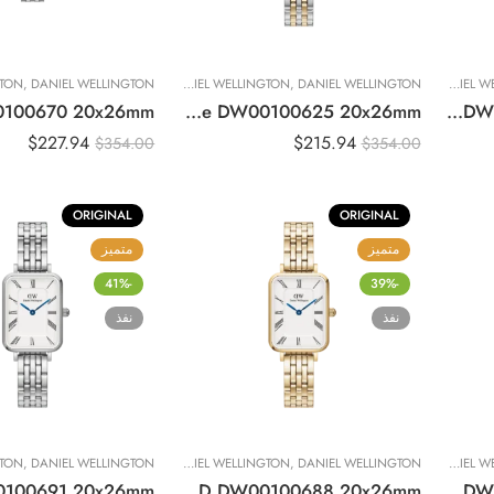
DANIEL WELLINGTON
,
تصفيات حصرية
,
DANIEL WELLINGTON
,
ساعات نسائية
DANIEL WELLINGTON
,
ساعات نسائية
DANIEL WELLINGTON
,
Original DANIEL WELLINGTON Watch Quadro Lumine 5-link two-tone DW00100625 20x26mm
Original DANIEL WELLINGTON QUADRO PRESSED UNITONE Women Watch DW00100485 – 20x26mm
$
227.94
$
215.94
$
354.00
$
354.00
ORIGINAL
ORIGINAL
متميز
متميز
-41%
-39%
نفذ
نفذ
DANIEL WELLINGTON
,
تصفيات حصرية
,
DANIEL WELLINGTON
,
ساعات نسائية
DANIEL WELLINGTON
,
ساعات نسائية
DANIEL WELLINGTON
,
Original DANIEL WELLINGTON Watch QUADRO ROMAN NUMERALS 5-LINK GOLD DW00100688 20x26mm
Original DANIEL WELLINGTON Watch QUADRO PRESSED EVERGOLD DW00100556 – 20x26mm