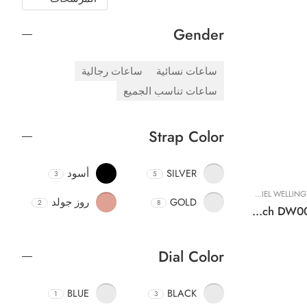
Gender
ساعات نسائية
ساعات رجالية
ساعات تناسب الجميع
Strap Color
SILVER
أسود
3
5
ة
DANIEL WELLINGTON
,
تصفيات حصرية
,
ساعات نسائية
GOLD
روز جولد
2
8
Original DANIEL WELLINGTON QUADRO PRESSED EVERGOLD Watch DW00100561 20x26mm
Dial Color
BLUE
BLACK
1
3