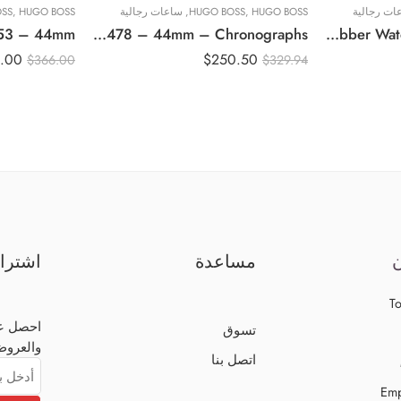
ات رجالية
HUGO BOSS
,
HUGO BOSS
,
ساعات رجالية
HUGO BOSS
,
SS
Original BOSS hugo Grand Prix Men’s Blue Dial Stainless Steel Band Watch – 1513478 – 44mm – Chronographs
Original BOSS Globetrotter Chronograph Gents Rubber Watch 1513822 – 46mm
.00
$
250.50
$
366.00
$
329.94
ن
مساعدة
اشترا
To
احصل عل
تسوق
والعروض
اتصل بنا
Emp