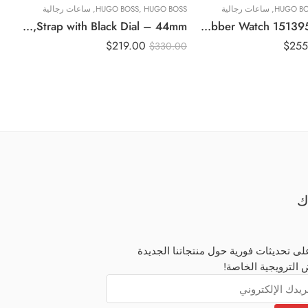
HUGO BO
,
ساعات رجالية
HUGO BOSS
,
HUGO BOSS
,
ساعات رجالية
ON
Original BOSS Watches Men’s Chronograph Quartz Watch 1513477, Silver,Strap with Black Dial – 44mm
Original BOSS Volane Chronograph Gents Rubber Watch 1513953 – 44mm
$
219.00
$
255
00
$
330.00
ك
ى تحديثات فورية حول منتجاتنا الجديدة
 الترويجية الخاصة!