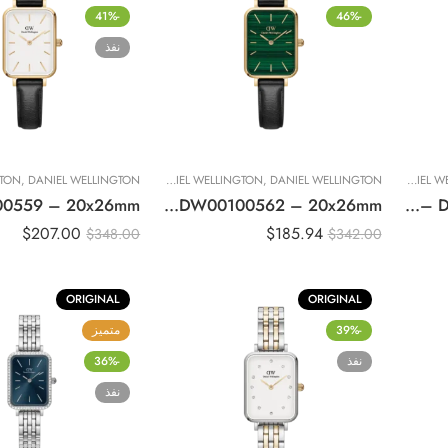
-41%
-46%
نفذ
DANIEL WELLINGTON
,
ساعات نسائية
DANIEL WELLINGTON
,
DANIEL WELLINGTON
,
تصفيات حصرية
,
DANIEL WELLINGTON
,
ساعات نسائي
Original Daniel Wellington Quadro Pressed Sheffield Quartz Ladies Watch DW00100562 – 20x26mm
Original Daniel Wellington Quadro Pressed Sheffield Black Dial Ladies Watch – DW00100560 20x26mm
$
207.00
$
185.94
$
348.00
$
342.00
ORIGINAL
ORIGINAL
-39%
متميز
نفذ
-36%
نفذ