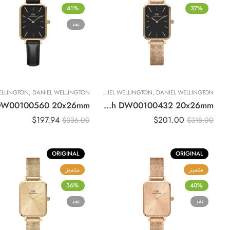
-41%
-37%
نفذ
DANIEL WELLINGTON
,
DANIEL WELLINGTON
,
تصفيات حصرية
,
DANIEL WELLINGTON
,
ساعات نسائية
Original DANIEL WELLINGTON QUADRO PRESSED Melrose Black Watch DW00100432 20x26mm
$
197.94
$
201.00
$
336.00
$
318.00
ORIGINAL
ORIGINAL
متميز
متميز
-36%
-40%
نفذ
نفذ