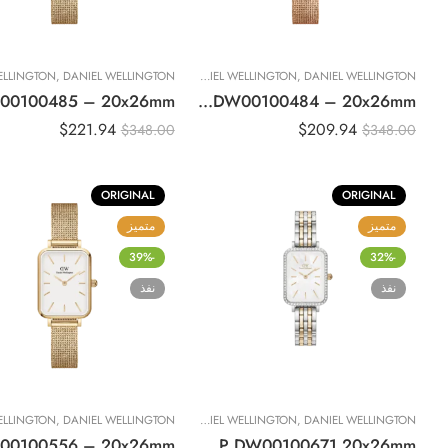
DANIEL WELLINGTON
,
DANIEL WELLINGTON
,
ساعات نسائية
DANIEL WELLINGTON
,
Original DANIEL WELLINGTON QUADRO PRESSED UNITONE Women Watch DW00100484 – 20x26mm
$
221.94
$
209.94
$
348.00
$
348.00
ORIGINAL
ORIGINAL
متميز
متميز
-39%
-32%
نفذ
نفذ
DANIEL WELLINGTON
,
DANIEL WELLINGTON
,
ساعات نسائية
DANIEL WELLINGTON
,
Original DANIEL WELLINGTON Watch Quadro Lumine Bezel 5-Link Two-Tone MOP DW00100671 20x26mm