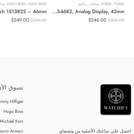
DANIEL W
,
FOSSIL
,
ساعات نسائية
FOSSIL
,
ساعات رجالية
HUGO BOSS
,
HUGO BOSS
,
ساع
Fossil Machine Men’s Black Dial Stainless Steel Band Chronograph Watch – FS4682, Analog Display, 42mm
Original Daniel Wellington Bound Emerald Crocodile Rose Gold Women Watch D
$
249.00
$
246.00
$
345.00
$
306.00
تسوق الآ
mmy Hilfiger
Hugo Boss
Michael Kors
احصل على ساعتك الأصلية من وتشفاي
orio Armani