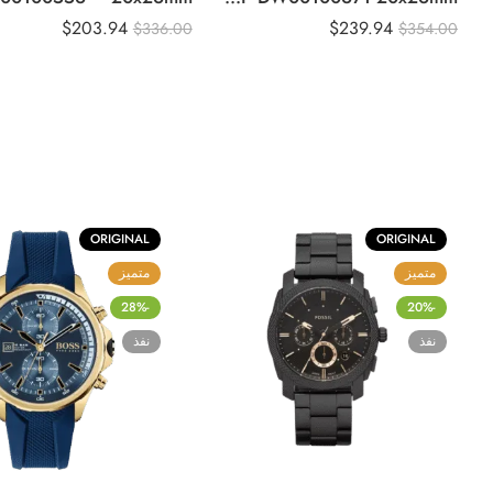
$
203.94
$
239.94
$
336.00
$
354.00
ORIGINAL
ORIGINAL
متميز
متميز
-28%
-20%
نفذ
نفذ