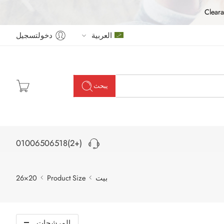
Cleara
العربية
دخولتسجيل
يبحث
(+2)01006506518
بيت
Product Size
20×26
المرشحات