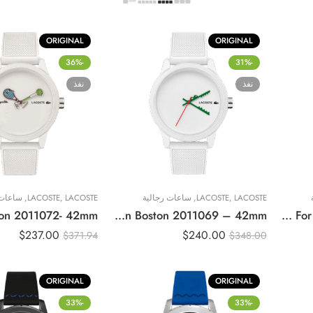
ORIGINAL
ORIGINAL
-36%
-31%
نفذ
نفذ
LACOSTE
,
LACOSTE
,
ساعات رجالية
LACOSTE
,
LACOSTE
,
ساعات 
Original Lacoste Watch For Men Boston 2011069 – 42mm
Original Lacoste Watch For Men 2010974 – 42mm
$
237.00
$
240.00
$
371.94
$
348.00
ORIGINAL
ORIGINAL
-33%
-33%