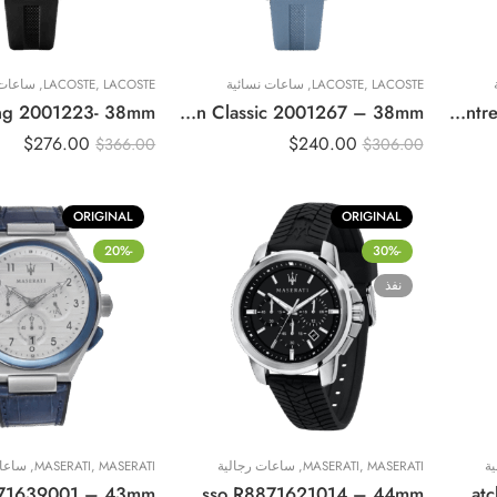
LACOSTE
,
LACOSTE
,
ساعات نسائية
LACOSTE
,
LACOSTE
,
ساعات 
Original Lacoste Watch For Women Classic 2001267 – 38mm
Original Lacoste Watch For Men Montre with 2011247 – 43mm
$
276.00
$
240.00
$
366.00
$
306.00
ORIGINAL
ORIGINAL
-20%
-30%
نفذ
ة
MASERATI
,
MASERATI
,
ساعات رجالية
MASERATI
,
MASERATI
,
ساعات
Original Maserati Watch For Men Successo R8871621014 – 44mm
Original Maserati Sfida Chronograph Watch R8871640002 – 44m