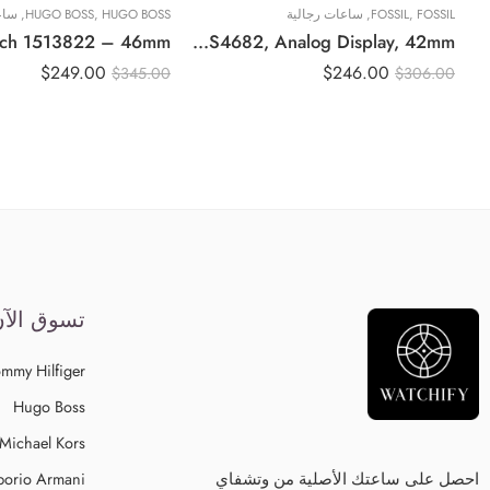
DANIEL W
,
FOSSIL
,
ساعات نسائية
FOSSIL
,
ساعات رجالية
HUGO BOSS
,
HUGO BOSS
,
ساع
Fossil Machine Men’s Black Dial Stainless Steel Band Chronograph Watch – FS4682, Analog Display, 42mm
Original Daniel Wellington Bound Emerald Crocodile Rose Gold Women Watch D
$
249.00
$
246.00
$
345.00
$
306.00
تسوق الآ
mmy Hilfiger
Hugo Boss
Michael Kors
احصل على ساعتك الأصلية من وتشفاي
orio Armani