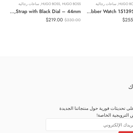
HUGO BO
,
ساعات رجالية
HUGO BOSS
,
HUGO BOSS
,
ساعات رجالية
ON
Original BOSS Watches Men’s Chronograph Quartz Watch 1513477, Silver,Strap with Black Dial – 44mm
Original BOSS Volane Chronograph Gents Rubber Watch 1513953 – 44mm
$
219.00
$
255
00
$
330.00
ك
ى تحديثات فورية حول منتجاتنا الجديدة
 الترويجية الخاصة!