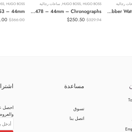
ات رجالية
HUGO BOSS
,
HUGO BOSS
,
ساعات رجالية
HUGO BOSS
,
SS
Original BOSS hugo Grand Prix Men’s Blue Dial Stainless Steel Band Watch – 1513478 – 44mm – Chronographs
Original BOSS Globetrotter Chronograph Gents Rubber Watch 1513822 – 46mm
.00
$
250.50
$
366.00
$
329.94
ن
مساعدة
اشترا
To
احصل عل
تسوق
والعروض
اتصل بنا
Emp