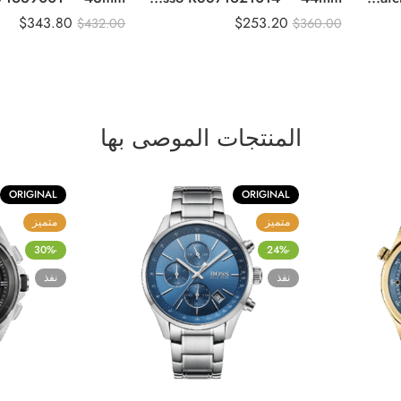
$
343.80
$
253.20
$
432.00
$
360.00
المنتجات الموصى بها
ORIGINAL
ORIGINAL
متميز
متميز
-30%
-24%
نفذ
نفذ