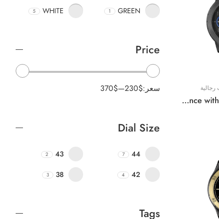
WHITE
GREEN
5
1
Price
سعر:
230$
—
370$
رجالية
Original Lacoste Watch For Men Endurance with 2011206 – 44mm
Dial Size
43
44
2
7
38
42
3
4
Tags