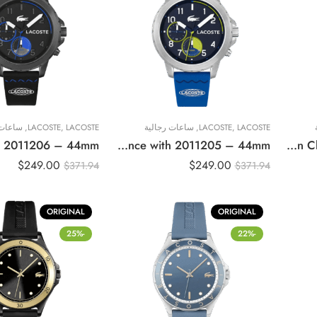
LACOSTE
,
LACOSTE
,
ساعات رجالية
LACOSTE
,
LACOSTE
,
ساعات 
Original Lacoste Watch For Men Endurance with 2011205 – 44mm
Original Lacoste Watch For Men Classic 2011070 – 42mm
$
249.00
$
249.00
$
371.94
$
371.94
ORIGINAL
ORIGINAL
-25%
-22%