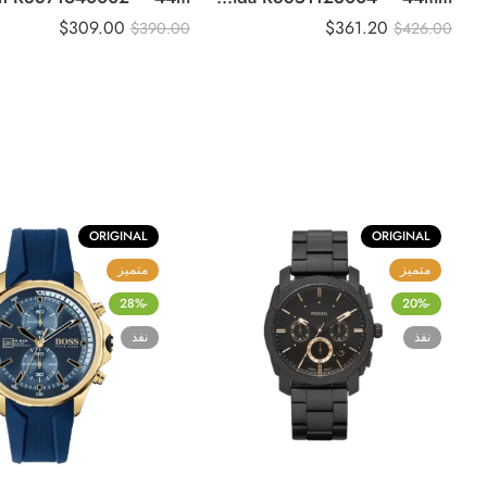
$
309.00
$
361.20
$
390.00
$
426.00
ORIGINAL
ORIGINAL
متميز
متميز
-28%
-20%
نفذ
نفذ