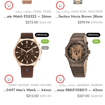
HUGO BOSS
,
HUGO BOSS
,
ساعات نسائية
FOSSIL
,
FOSSIL
,
ساعات نسائية
Original Fossil Raquel Three-Hand Date Watch ES5323 – 26mm
Original BOSS Analogue 1502617 Multifunction Quartz Watch for Women Collection Novia Brown 38mm
$
273.00
$
299.94
$
366.00
$
390.00
ORIGINAL
ORIGINAL
-27%
-22%
نفذ
MASERATI
,
MASERATI
,
ساعات رجالية
TOMMY HILFIGER
,
TOMMY HILFIGER
,
ساعات
Original Tommy Hilfiger 1710497 Men’s Watch – 44mm
Original Maserati Watch For Men Potenza R8851108011 – 42mm
$
213.00
$
327.00
$
291.00
$
420.00