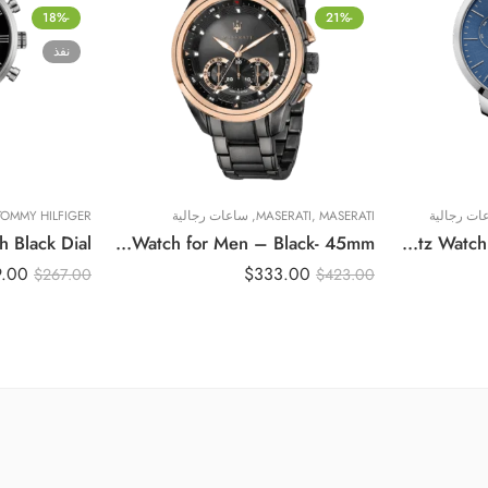
-18%
-21%
نفذ
ات رجالية
MASERATI
,
MASERATI
,
ساعات رجالية
TOMMY HILFIGER
Original Maserati R8873612016 Chronograph Contrast Bezel Round Stainless Steel Analog Watch for Men – Black- 45mm
Original Hugo Boss 1513269 Chronograph Stainless Steel Quartz Watch – Blue Dial – 44mm
9.00
$
333.00
$
267.00
$
423.00