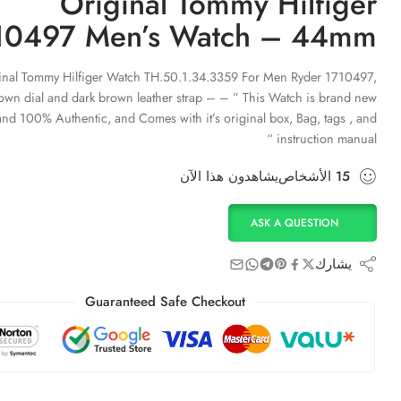
Original Tommy Hilfiger
10497 Men’s Watch – 44mm
inal Tommy Hilfiger Watch TH.50.1.34.3359 For Men Ryder 1710497,
own dial and dark brown leather strap – – ” This Watch is brand new
and 100% Authentic, and Comes with it’s original box, Bag, tags , and
instruction manual “
15
الأشخاص
يشاهدون هذا الآن
ASK A QUESTION
يشارك
Guaranteed Safe Checkout