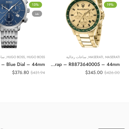
-13%
-19%
نفذ
MASERATI
,
MASERATI
,
ساعات رجالية
HUGO BOSS
,
HUGO BOSS
,
ساع
Original Maserati Men’s Stainless steel, Yellow gold PVD Watch, Sfida Collection, with Stainless steel strap – R8873640005 – 44mm
$
376.80
$
345.00
$
431.94
$
426.00