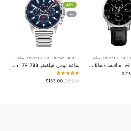
-34%
نفذ
,
TOMMY HILFIGER
,
ساعات رجالية
TOMMY HILFIGER
,
TOMMY HILFIGER
,
ساعات رجالية
RS
Original Tommy Hilfiger 1791401 Leather Round Analog Water Resistant Watch for Men – Black Leather with Black Dial
ساعة تومي هيلفيغر Mason 1791788 للرجال | واتشيفاي
$
21
50
تم التقييم
$
183.00
$
275.94
5.00
من 5