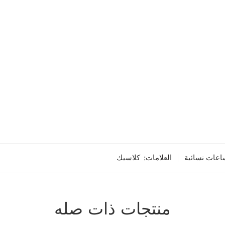
عات نسائية
العلامات:
كلاسيك
منتجات ذات صله