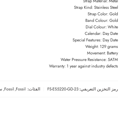
Strap Material: Metal
Strap Kind: Stainless Steel
Strap Color: Gold
Band Colour: Gold
Dial Colour: White
Calendar: Day Date
Special Features: Day Date
Weight: 129 grams
Movement: Battery
Water Pressure Resistance: 5ATM
Warranty: 1 year against industry defects
رمز التخزين التعريفي:
FS-ES5220-GD-23
الفئات:
Fossil
,
Fossil
,
سا