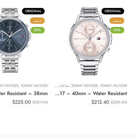
ORIGINAL
ORIGINAL
متميز
متميز
-20%
-26%
TOMMY HILFIGER
,
TOMMY HILFIGER
,
ساعات نسائية
TOMMY HILFIGER
,
Y HILFIGER
Original Tommy Hilfiger Women Watch Carly 1781917 – 40mm – Water Resistant
$
225.00
$
212.40
$
281.94
$
288.00