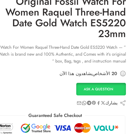
Original Fossil Watch For
Women Raquel Three-Hand
Date Gold Watch ES5220
23mm
l Watch For Women Raquel Three-Hand Date Gold ES5220 Watch — ”
Watch is brand new and 100% Authentic, and Comes with it’s original
box, Bag, tags , and instruction manual “
20
الأشخاص
يشاهدون هذا الآن
ASK A QUESTION
يشارك
Guaranteed Safe Checkout