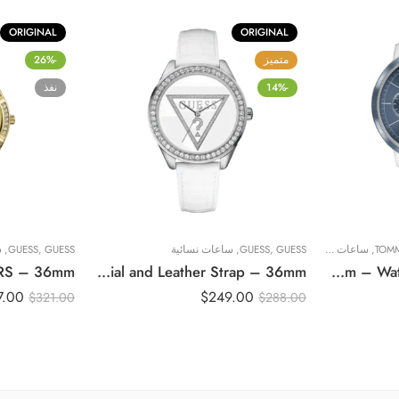
ORIGINAL
ORIGINAL
متميز
-26%
-14%
نفذ
TOMM
,
ساعات نسائية
GUESS
,
GUESS
,
ساعات نسائية
GUESS
,
GUESS
,
س
Original Guess Mini Triangle Ladies Watch W65006L1 – White Dial and Leather Strap – 36mm
Original Tommy Hilfiger Analog Blue Dial Women’s Watch-TH1782188, Blue – 38mm – Water Resistant – 38mm
7.00
$
249.00
$
321.00
$
288.00