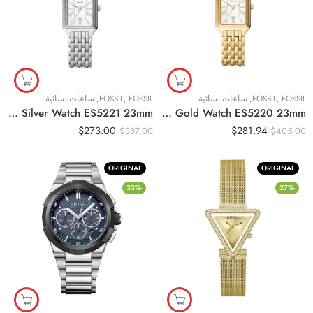
FOSSIL
,
FOSSIL
,
ساعات نسائية
FOSSIL
,
FOSSIL
,
ساعات نسائية
Original Fossil Watch For Women Raquel Three-Hand Date Silver Watch ES5221 23mm
Original Fossil Watch For Women Raquel Three-Hand Date Gold Watch ES5220 23mm
$
273.00
$
281.94
$
387.00
$
405.00
ORIGINAL
ORIGINAL
-33%
-27%