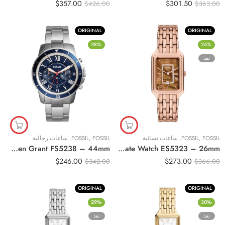
$
357.00
$
301.50
$
426.00
$
363.00
ORIGINAL
ORIGINAL
-28%
-25%
نفذ
FOSSIL
,
FOSSIL
,
ساعات نسائية
FOSSIL
,
FOSSIL
,
ساعات رجالية
Original Fossil Watch For Men Grant FS5238 – 44mm
Original Fossil Raquel Three-Hand Date Watch ES5323 – 26mm
$
246.00
$
273.00
$
342.00
$
366.00
ORIGINAL
ORIGINAL
-29%
-30%
نفذ
نفذ