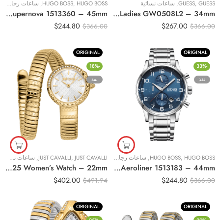
GUESS
,
GUESS
,
ساعات نسائية
HUGO BOSS
,
HUGO BOSS
,
ساعات رجالية
Original Hugo Boss Watch For men Supernova 1513360 – 45mm
Original Guess Watch Heiress for Ladies GW0508L2 – 34mm
$
244.80
$
267.00
$
366.00
$
366.00
ORIGINAL
ORIGINAL
-18%
-33%
نفذ
نفذ
HUGO BOSS
,
HUGO BOSS
,
ساعات رجالية
JUST CAVALLI
,
JUST CAVALLI
,
ساعات نسائية
Original Just Cavalli Cerchio Snake JC1L301M0025 Women’s Watch – 22mm
Original Hugo Boss Watch HB. For Men Aeroliner 1513183 – 44mm
$
402.00
$
244.80
$
491.94
$
366.00
ORIGINAL
ORIGINAL