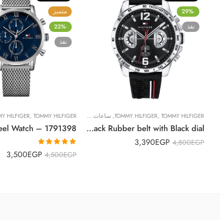
-29%
متميز
نفذ
-22%
نفذ
TOMMY HILFIGER
,
TOMMY HILFIGER
,
ساعات رجالية
TOMMY HILFIGER
,
Y HILFIGER
Original Tommy Hilfiger watch for men 1791473, Black Rubber belt with Black dial
3,390
EGP
4,800
EGP
تم التقييم
3,500
EGP
4,500
EGP
5.00
من 5