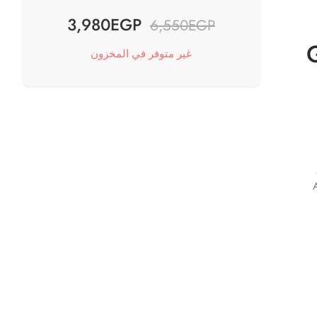
3,980
EGP
6,550
EGP
غير متوفر في المخزون
A