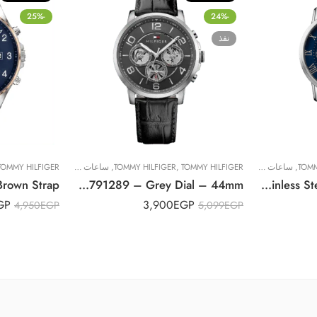
-25%
-24%
نفذ
TOMM
,
ساعات رجالية
TOMMY HILFIGER
,
TOMMY HILFIGER
,
ساعات رجالية
TOMMY HILFIGER
Original Tommy Hilfiger Mens Quartz Watch, Multi dial Display and Leather Strap 1791289 – Grey Dial – 44mm
Original Tommy Hilfiger Men’s Blue Dial Stainless Steel Watch – 1791398
GP
3,900
EGP
4,950
EGP
5,099
EGP