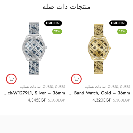
منتجات ذات صله
ORIGINAL
ORIGINAL
-21%
-18%
GUESS
,
GUESS
,
ساعات نسائية
GUESS
,
GUESS
,
ساعات نسائية
Original Guess Analog Silver Dial Women’s Watch-W1279L1, Silver – 36mm
Original GUESS Women’s W1279L2 Analog Display Japanese Quartz Stainless Steel Band Watch, Gold – 36mm
4,345
EGP
4,320
EGP
5,500
EGP
5,300
EGP