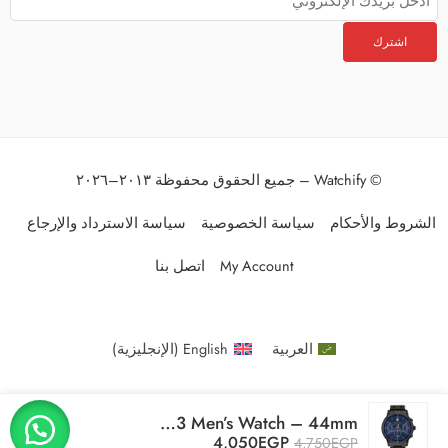
© Watchify – جميع الحقوق محفوظة ٢٠١٣–٢٠٢٦
الشروط والأحكام
سياسة الخصوصية
سياسة الاسترداد والإرجاع
My Account
اتصل بنا
العربية
English
(
الإنجليزية
)
Original Tommy Hilfiger Kyle 1791633 Men’s Watch – 44mm
4,050
EGP
4,750
EGP