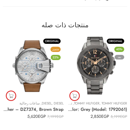
منتجات ذات صله
ORIGINAL
ORIGINAL
-45%
متميز
نفذ
-22%
TOMMY HILFIGER
,
TOMMY HILFIGER
,
تصفيات حصرية
DIESEL
,
,
DIESEL
,
ساعات رجالية
ساعات رجالية
Original Diesel Casual Watch For Men Analog Leather – DZ7374, Brown Strap
Original Tommy Hilfiger Men’s Multifunction Stainless Steel Case and Link Bracelet Watch, Color: Grey (Model: 1792061)
5,620
EGP
2,850
EGP
7,199
EGP
5,199
EGP