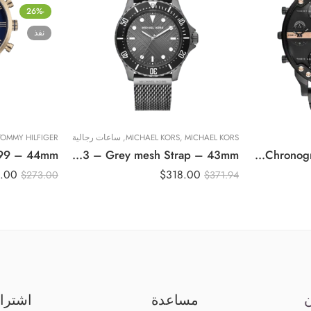
-26%
نفذ
MICHAEL KORS
,
MICHAEL KORS
,
ساعات رجالية
TOMMY HILFIGER
Original Michael Kors Men’s Watch Everest MK9093 – Grey mesh Strap – 43mm
Original Diesel Black Watch Stainless Black dial Chronograph for Men DZ7312
.00
$
318.00
$
273.00
$
371.94
ن
مساعدة
اشترا