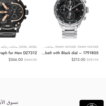
TOMMY HILFIGER
,
TOMMY HILFIGER
,
ساعات رجالية
DIESEL
,
DIESEL
,
ساعات رجالية
Original Tommy Hilfiger Men’s TRENT Round Shape Stainless Steel Analog Wrist Watch 46 mm – Silver metal belt with Black dial – 1791805
$
366.00
$
213.00
$
444.00
$
281.94
تسوق الآ