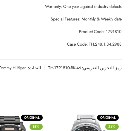
Warranty: One year against industry defects
Special Features: Monthly & Weekly date
Product Code: 1791810
Case Code: TH.248.1.34.2988
رمز التخزين التعريفي:
TH-1791810-BK-46
الفئات:
Tommy Hilfiger
ORIGINAL
ORIGINAL
-18%
-24%