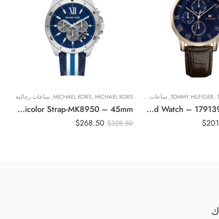
,
TOMMY HILFIGER
,
ساعات رجالية
MICHAEL KORS
,
MICHAEL KORS
,
ساعات رجالية
RS
Original Michael Kors Watch for Men, Quartz Movement, Analog Display, Multicolor Multicolor Strap-MK8950 – 45mm
Original Tommy Hilfiger Men’s Blue Dial Leather Band Watch – 1791399 – 44mm
$
268.50
$
201
00
$
328.50
ك