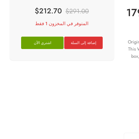
17
$
212.70
$
291.00
المتوفر في المخزون 1 فقط
Origi
إضافة إلى السلة
اشتري الآن
This 
box,