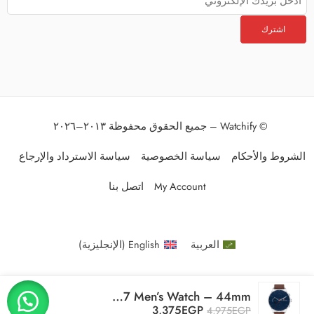
© Watchify – جميع الحقوق محفوظة ٢٠١٣–٢٠٢٦
الشروط والأحكام
سياسة الخصوصية
سياسة الاسترداد والإرجاع
My Account
اتصل بنا
العربية
English
(
الإنجليزية
)
Original Tommy Hilfiger Chase 1791487 Men’s Watch – 44mm
3,375
EGP
4,975
EGP