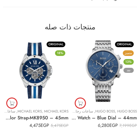
منتجات ذات صله
ORIGINAL
ORIGINAL
متميز
-18%
-13%
نفذ
HUGO BOSS
,
HUGO BOSS
,
ساعات رجالية
MICHAEL KORS
,
MICHAEL KORS
,
ساعات رجالية
Original Michael Kors Watch for Men, Quartz Movement, Analog Display, Multicolor Multicolor Strap-MK8950 – 45mm
Original Hugo Boss 1513269 Chronograph Stainless Steel Quartz Watch – Blue Dial – 44mm
4,475
EGP
6,280
EGP
5,475
EGP
7,199
EGP