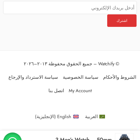
© Watchify – جميع الحقوق محفوظة ٢٠١٣–٢٠٢٦
الشروط والأحكام
سياسة الخصوصية
سياسة الاسترداد والإرجاع
My Account
اتصل بنا
العربية
English
(
الإنجليزية
)
Original Tommy Hilfiger Luca 1710493 Men’s Watch – 50mm