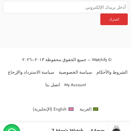
© Watchify – جميع الحقوق محفوظة ٢٠١٣–٢٠٢٦
الشروط والأحكام
سياسة الخصوصية
سياسة الاسترداد والإرجاع
My Account
اتصل بنا
العربية
English
(
الإنجليزية
)
Original Tommy Hilfiger Henry 1710477 Men’s Watch – 44mm