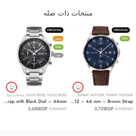
منتجات ذات صله
ORIGINAL
ORIGINAL
-25%
متميز
-34%
نفذ
TOMMY HILFIGER
,
TOMMY HILFIGER
,
ساعات رجالية
HUGO BOSS
,
HUGO BOSS
,
ساعات رجالية
Original BOSS Watches Men’s Chronograph Quartz Watch 1513477, Silver,Strap with Black Dial – 44mm
Original Tommy Hilfiger Men’s Leather Strap Analog Wrist Watch 1791712 – 44 mm – Brown Strap
3,650
EGP
3,725
EGP
5,500
EGP
4,950
EGP