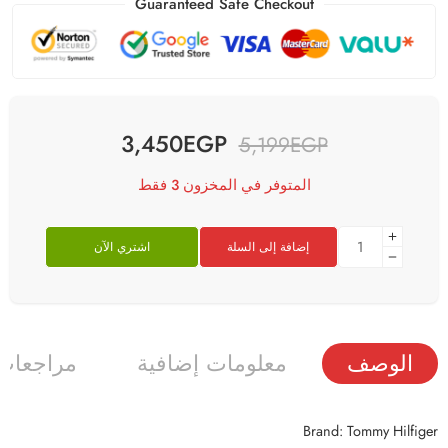
Guaranteed Safe Checkout
3,450
EGP
5,199
EGP
المتوفر في المخزون 3 فقط
إضافة إلى السلة
اشتري الآن
الوصف
معلومات إضافية
مراجعات (
Brand: Tommy Hilfiger