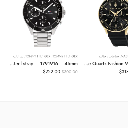
MAS
,
ساعات رجالية
TOMMY HILFIGER
,
TOMMY HILFIGER
,
ساعات رجالية
SS
Original Tommy Hilfiger Men Black Dial Watch with Stainless steel strap – 1791916 – 46mm
Original Maserati Men’s Sfida R8871640001 Black Silicone Quartz Fashion Watch-44mm
$
222.00
$
31
94
$
300.00