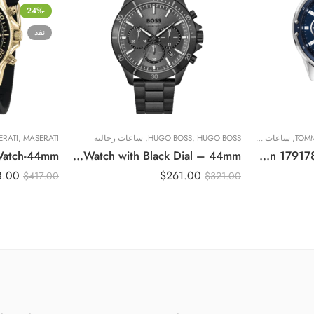
-24%
نفذ
TOMM
,
ساعات رجالية
HUGO BOSS
,
HUGO BOSS
,
ساعات رجالية
MASERATI
,
ERATI
ساعة تومي هيلفيغر Mason 1791788 للرجال | واتشيفاي
Original Hugo Boss Boss 1514058 Troper Watch – Black Stainless Steel, Watch with Black Dial – 44mm
8.00
$
261.00
$
417.00
$
321.00