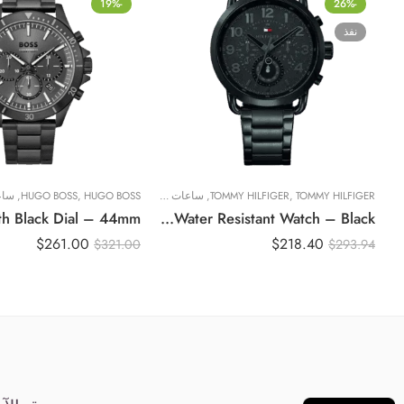
-19%
-26%
نفذ
TOMMY HILFIGER
,
TOMMY HILFIGER
,
ساعات رجالية
HUGO BOSS
,
HUGO BOSS
,
ساع
Original Tommy Hilfiger Men’s 1791423 Stainless Steel Round Analog Water Resistant Watch – Black
$
261.00
$
218.40
$
321.00
$
293.94