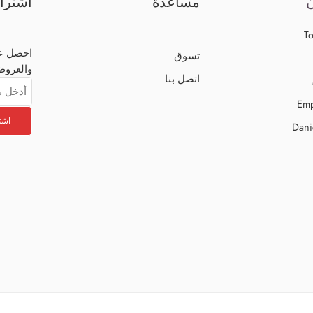
ن
مساعدة
اشترا
To
احصل عل
تسوق
والعروض
اتصل بنا
Emp
Dani