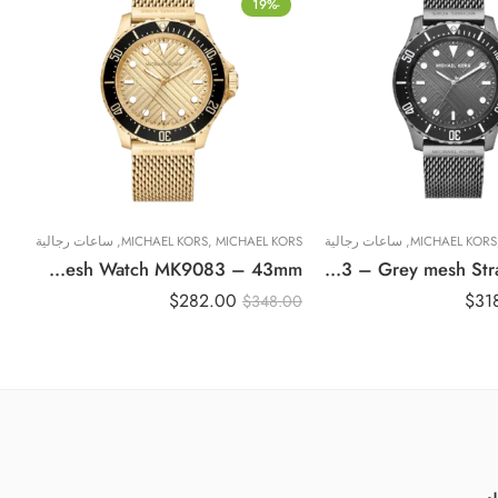
-19%
MICHAEL KORS
,
ساعات رجالية
MICHAEL KORS
,
MICHAEL KORS
,
ساعات رجالية
SS
Original Michael Kors Oversized Slim Everest Gold & Black Mens Mesh Watch MK9083 – 43mm
Original Michael Kors Men’s Watch Everest MK9093 – Grey mesh Strap – 43mm
$
282.00
$
31
00
$
348.00