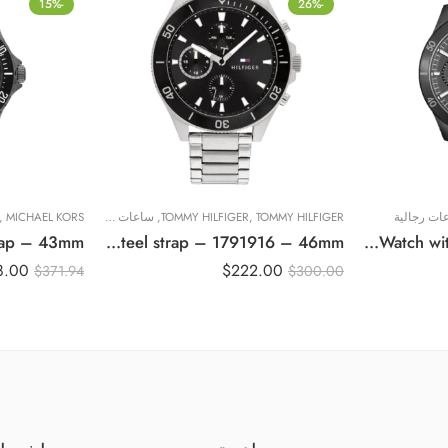
-15%
-26%
ات رجالية
TOMMY HILFIGER
,
TOMMY HILFIGER
,
ساعات رجالية
MICHAEL KORS
,
Original Tommy Hilfiger Men Black Dial Watch with Stainless steel strap – 1791916 – 46mm
Original Hugo Boss Boss 1514058 Troper Watch – Black Stainless Steel, Watch with Black Dial – 44mm
8.00
$
222.00
$
371.94
$
300.00