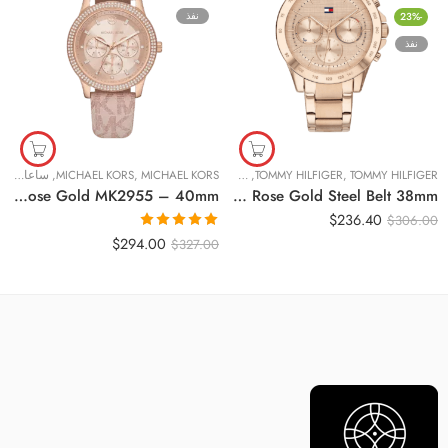
نفذ
-23%
نفذ
TOMMY HILFIGER
,
TOMMY HILFIGER
,
ساعات نسائية
MICHAEL KORS
,
MICHAEL KORS
,
ساعات نسائية
Original Michael Kors Ladies Watch Tibby 40mm Rose Gold MK2955 – 40mm
Original Tommy Hilfiger Women’s Watch 1782197 – Rose Gold Dial with Rose Gold Steel Belt 38mm
$
236.40
$
306.00
تم التقييم
$
294.00
$
327.00
5.00
من 5