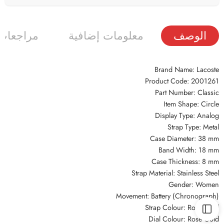
الوصف
معلومات إضافية
مراجعات (
Brand Name: Lacoste
Product Code: 2001261
Part Number: Classic
Item Shape: Circle
Display Type: Analog
Strap Type: Metal
Case Diameter: 38 mm
Band Width: 18 mm
Case Thickness: 8 mm
Strap Material: Stainless Steel
Gender: Women
Movement: Battery (Chronograph)
Strap Colour: Rose Gold
Dial Colour: Rose Gold