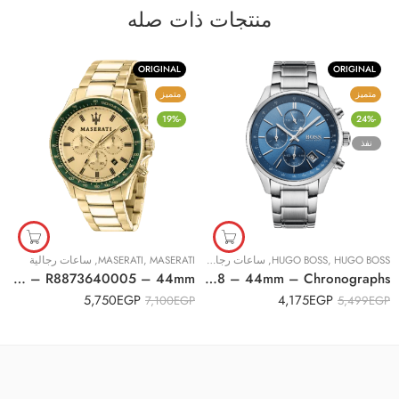
منتجات ذات صله
ORIGINAL
ORIGINAL
متميز
متميز
-19%
-24%
نفذ
HUGO BOSS
,
HUGO BOSS
,
ساعات رجالية
MASERATI
,
MASERATI
,
ساعات رجالية
Original Maserati Men’s Stainless steel, Yellow gold PVD Watch, Sfida Collection, with Stainless steel strap – R8873640005 – 44mm
Original BOSS hugo Grand Prix Men’s Blue Dial Stainless Steel Band Watch – 1513478 – 44mm – Chronographs
5,750
EGP
4,175
EGP
7,100
EGP
5,499
EGP