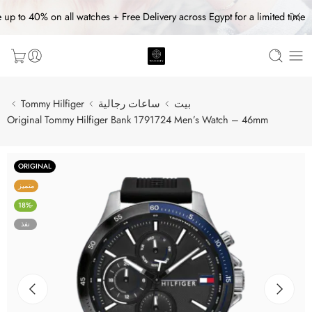
 up to 40% on all watches + Free Delivery across Egypt for a limited time
بيت
ساعات رجالية
Tommy Hilfiger
Original Tommy Hilfiger Bank 1791724 Men’s Watch – 46mm
ORIGINAL
متميز
-18%
نفذ