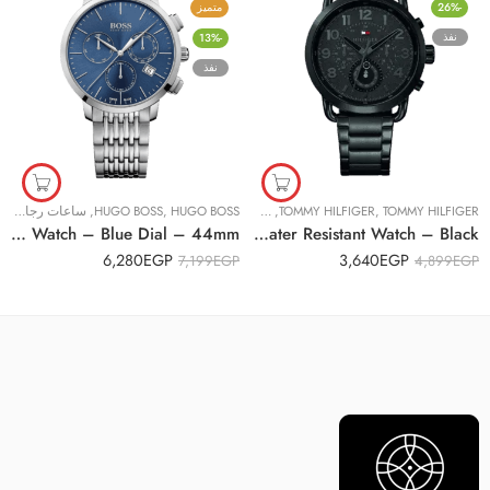
-26%
متميز
نفذ
-13%
نفذ
TOMMY HILFIGER
,
TOMMY HILFIGER
,
ساعات رجالية
HUGO BOSS
,
HUGO BOSS
,
ساعات رجالية
Original Hugo Boss 1513269 Chronograph Stainless Steel Quartz Watch – Blue Dial – 44mm
Original Tommy Hilfiger Men’s 1791423 Stainless Steel Round Analog Water Resistant Watch – Black
6,280
EGP
3,640
EGP
7,199
EGP
4,899
EGP