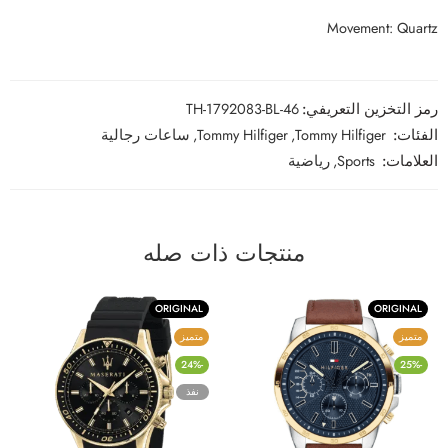
Movement: Quartz
رمز التخزين التعريفي:
TH-1792083-BL-46
الفئات:
Tommy Hilfiger
,
Tommy Hilfiger
,
ساعات رجالية
العلامات:
Sports
,
رياضية
منتجات ذات صله
ORIGINAL
ORIGINAL
متميز
متميز
-24%
-25%
نفذ