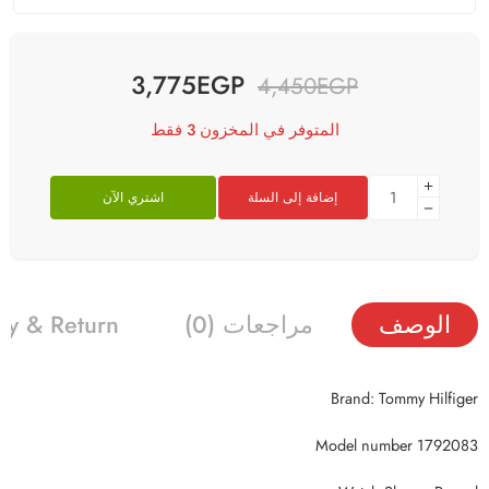
3,775
EGP
4,450
EGP
المتوفر في المخزون 3 فقط
إضافة إلى السلة
اشتري الآن
الوصف
مراجعات (0)
ry & Return
Brand: Tommy Hilfiger
Model number 1792083